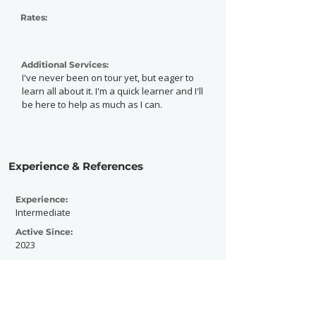
Rates:
Additional Services:
I've never been on tour yet, but eager to
learn all about it. I'm a quick learner and I'll
be here to help as much as I can.
Experience & References
Experience:
Intermediate
Active Since:
2023
Currently Working With:
Sounding Shivers
Previously Worked With: